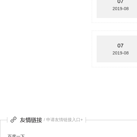
07
2019-08
07
2019-08
/ 申请友情链接入口+
百度一下