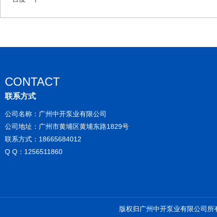
CONTACT
联系方式
公司名称：广州中开泵业有限公司
公司地址：广州市黄埔区黄埔东路1829号
联系方式：18665684012
Q Q：1256511860
版权归广州中开泵业有限公司所