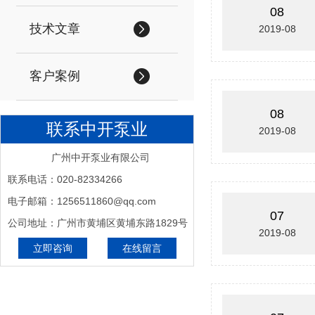
08
技术文章
2019-08
客户案例
08
联系中开泵业
2019-08
广州中开泵业有限公司
联系电话：020-82334266
电子邮箱：1256511860@qq.com
07
公司地址：广州市黄埔区黄埔东路1829号
2019-08
立即咨询
在线留言