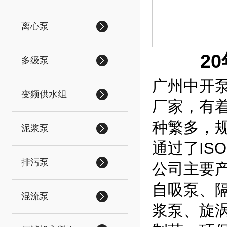
离心泵
2
多级泵
广州中开
变频供水组
厂家，有
种繁多，规
泥浆泵
通过了IS
排污泵
公司主要
自吸泵、
混流泵
浆泵、旋